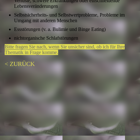
Verluste, schwere Erkrankungen oder einschneidende
Lebensveränderungen
Selbstsicherheits- und Selbstwertprobleme, Probleme im
Umgang mit anderen Menschen
Essstörungen (v. a. Bulimie und Binge Eating)
nichtorganische Schlafstörungen
Bitte fragen Sie nach, wenn Sie unsicher sind, ob ich für Ihre
Thematik in Frage komme.
< ZURÜCK