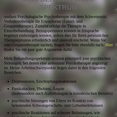
SPEKTRUM
umfasst Psychologische Psychotherapie mit dem Schwerpunkt
Verhaltenstherapie für Erwachsene (Einzel- und
Gruppentherapie). Zumeist erfolgt die Therapie in
Einzelbehandlung. Bezugspersonen können in Absprache
begrenzt einbezogen werden, sofern dies für Ihren persönlichen
Therapieprozess erforderlich und sinnvoll erscheint. Wenn Sie
eine Gruppentherapie suchen, fragen Sie bitte ebenfalls nach.
Hier
finden Sie ein paar gute Argumente dafür.
Mein Behandlungsspektrum umfasst prinzipiell jene psychischen
Störungen, bei denen eine ambulante Psychotherapie angezeigt
ist. Meine Arbeitsschwerpunkte liegen dabei in den folgenden
Bereichen:
Depressionen, Erschöpfungsreaktionen
Panikattacken, Phobien, Ängste
(insbesondere auch Auftrittsängste in künstlerischen Berufen)
psychische Störungen von Eltern im Kontext von
belastenden Schwangerschafts- und Geburtserlebnissen
psychische Reaktionen auf schwere Belastungen, wie